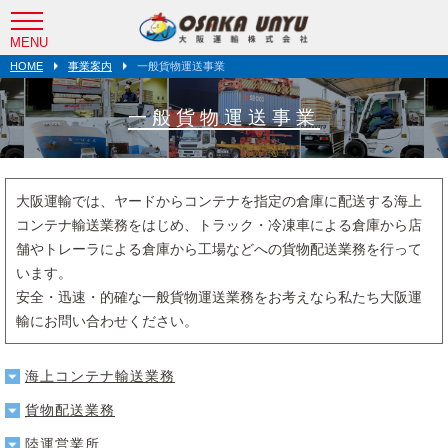
社
阪運輸株式会社
MENU
HOME
事業案内
一般貨物運送事業
一般貨物運送事業
大阪運輸では、ヤードからコンテナを指定の倉庫に配送する海上
コンテナ輸送業務をはじめ、トラック・冷凍車による倉庫から店
舗やトレーラによる倉庫から工場などへの貨物配送業務を行って
います。
安全・迅速・的確な一般貨物運送業務をお考えなら私たち大阪運
輸にお問い合わせください。
海上コンテナ輸送業務
貨物配送業務
陸運営業所